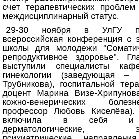
счет терапевтических пробле
междисциплинарный статус.
29-30 ноября в УлГУ пр
всероссийская конференция с 
школы для молодежи "Соматич
репродуктивное здоровье". Г
выступили специалисты каф
гинекологии (заведующая –
Трубникова), госпитальной тер
доцент Марина Визе-Хрипунов
кожно-венерических болез
профессор Любовь Киселёва).
включила в себя и пе
дерматологические, эпид
психиатрические направлен