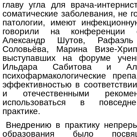
главу угла для врача-интернис
соматические заболевания, не г
патологии, имеют инфекционну
говорили на конференции 
Александр Шутов, Рафаэль
Соловьёва, Марина Визе-Хри
выступавших на форуме учены
Ильдара Сабитова и Але
психофармакологические преп
эффективностью в соответстви
и отечественными рекоме
использоваться в повседне
практике.
Внедрению в практику непреры
образования было посвя