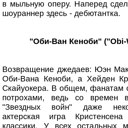
в мыльную оперу. Наперед сдел
шоураннер здесь - дебютантка.
"Оби-Ван Кеноби" ("Obi-
Возвращение джедаев: Юэн МакГ
Оби-Вана Кеноби, а Хейден Кр
Скайуокера. В общем, фанатам 
потрохами, ведь со времен в
"Звездных войн" даже неко
актерская игра Кристенсен
классики. У всех остальных м