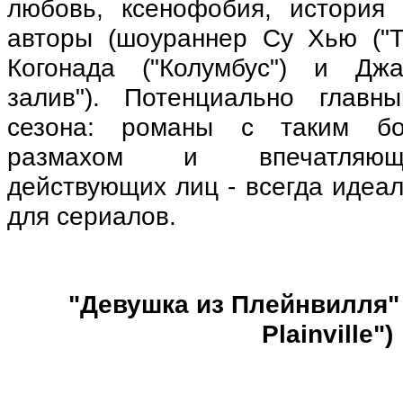
любовь, ксенофобия, история
авторы (шоураннер Су Хью ("Т
Когонада ("Колумбус") и Дж
залив"). Потенциально главн
сезона: романы с таким б
размахом и впечатляющ
действующих лиц - всегда идеа
для сериалов.
"
Девушка
из
Плейнвилля
"
Plainville")